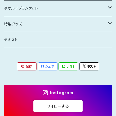
キッズ
レディース
タオル／ブランケット
大きいサイズ
キッズ
マフラータオル
特製グッズ
3周年限定
ブランケット
ステッカー
テキスト
エコバッグ
保存
シェア
LINE
ポスト
クリアファイル
缶バッジ
Instagram
フォローする