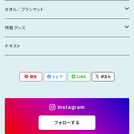
キッズ
レディース
タオル／ブランケット
大きいサイズ
キッズ
マフラータオル
特製グッズ
3周年限定
ブランケット
ステッカー
テキスト
エコバッグ
保存
シェア
LINE
ポスト
クリアファイル
缶バッジ
Instagram
フォローする